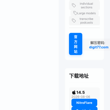
individual
sections
Large models
transcribe
podcasts
官
方
解压密码:
网
digit77.com
站
下载地址
14.5
2026-08-06
NitroFlare