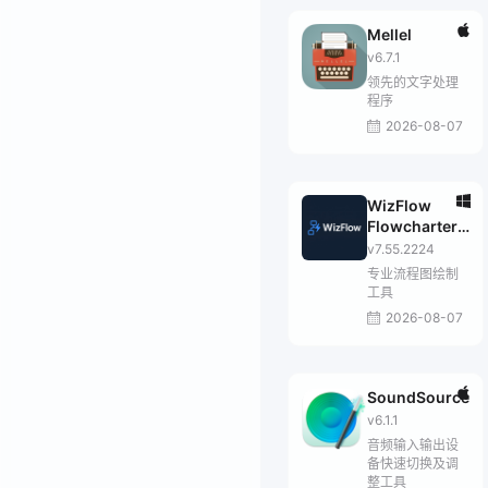
Mellel
v6.7.1
领先的文字处理
程序
2026-08-07
WizFlow
Flowcharter
Professional
v7.55.2224
专业流程图绘制
工具
2026-08-07
SoundSource
v6.1.1
音频输入输出设
备快速切换及调
整工具