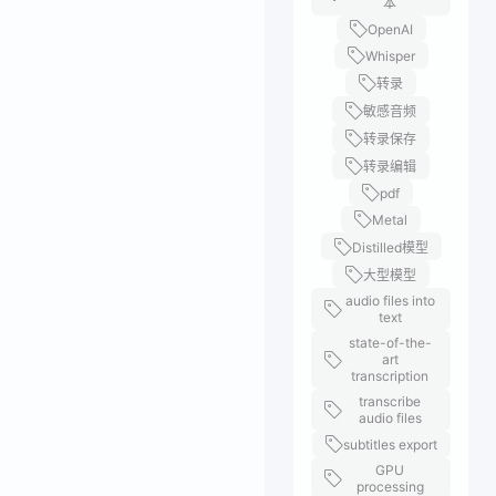
本
OpenAI
Whisper
转录
敏感音频
转录保存
转录编辑
pdf
Metal
Distilled模型
大型模型
audio files into
text
state-of-the-
art
transcription
transcribe
audio files
subtitles export
GPU
processing