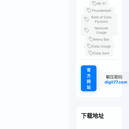
Wi-Fi
Thunderbolt
Rate of Data
Packets
Network
Usage
Menu Bar
Data Usage
Data Sent
官
方
解压密码:
网
digit77.com
站
下载地址