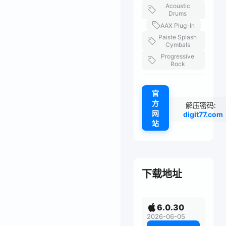
Acoustic
Drums
AAX Plug-In
Paiste Splash
Cymbals
Progressive
Rock
官
方
解压密码:
网
digit77.com
站
下载地址
6.0.30
2026-06-05