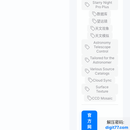
Starry Night
Pro Plus
数据库
望远镜
天文现象
天文模拟
Astronomy
Telescope
Control
Tailored for the
Astronomer
Various Source
Catalogs
Cloud Sync
Surface
Texture
CCD Mosaic
官
方
解压密码:
网
digit77.com