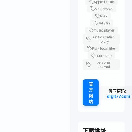
Apple Music
Navidrome
Plex
Jellyfin
music player
unifies entire
library
Play local files
auto-skip
personal
Journal
官
方
解压密码:
网
digit77.com
站
下载地址