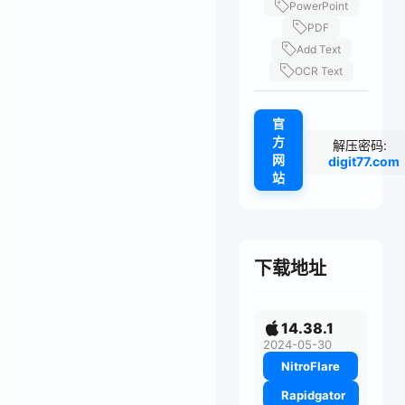
PowerPoint
PDF
Add Text
OCR Text
官
方
解压密码:
网
digit77.com
站
下载地址
14.38.1
2024-05-30
NitroFlare
Rapidgator