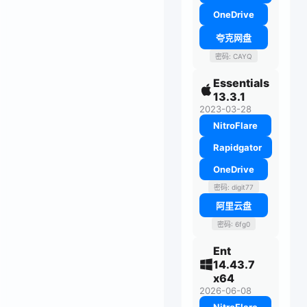
OneDrive
夸克网盘
密码: CAYQ
Essentials
13.3.1
2023-03-28
NitroFlare
Rapidgator
OneDrive
密码: digit77
阿里云盘
密码: 6fg0
Ent
14.43.7
x64
2026-06-08