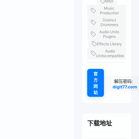
MIDI
Music
Production
Distinct
Drummers
Audio Units
Plugins
Effects Library
Audio
Unitscompatible
官
方
解压密码:
网
digit77.com
站
下载地址