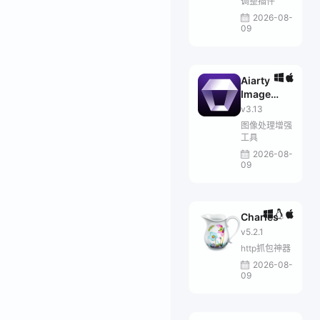
调整插件
2026-08-
09
Aiarty
Image
Enhancer
v3.13
图像处理增强
工具
2026-08-
09
Charles
v5.2.1
http抓包神器
2026-08-
09