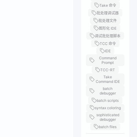
Take 命令
批处理调试器
批处理文件
图形化 IDE
调试批处理脚本
TCC 命令
IDE
Command
Prompt
TCC-RT
Take
Command IDE
batch
debugger
batch scripts
syntax coloring
sophisticated
debugger
batch files