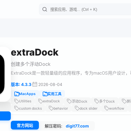
extraDock
创建多个浮动Dock
ExtraDock是一款轻量级的应用程序，专为macOS用户设
·
2026-08-04
版本: 4.3.3
MacApps
实用工具
Utilities
extraDock
浮动Dock
多个Dock
屏
custom docks
behavior
dock slider
workflow
官方网站
解压密码:
digit77.com