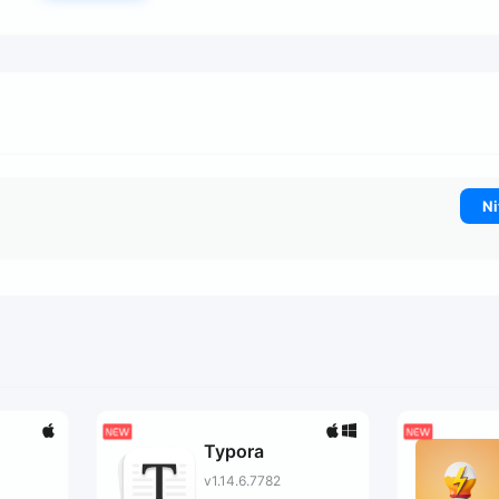
Ni
Typora
v1.14.6.7782