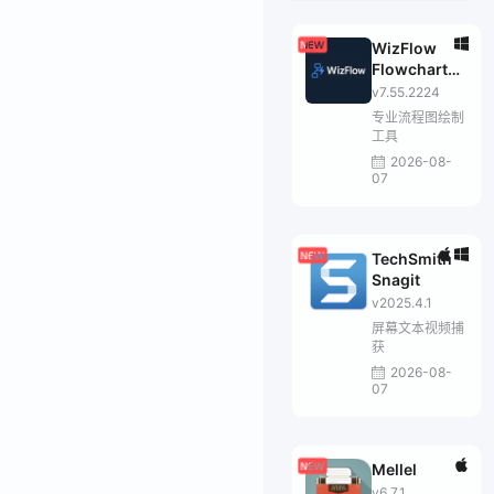
WizFlow
Flowcharter
Professional
v7.55.2224
专业流程图绘制
工具
2026-08-
07
TechSmith
Snagit
v2025.4.1
屏幕文本视频捕
获
2026-08-
07
Mellel
v6.7.1