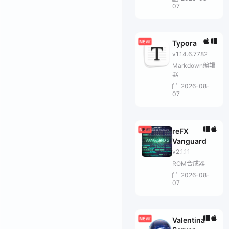
07
Typora
v1.14.6.7782
Markdown编辑
器
2026-08-
07
reFX
Vanguard
v2.1.11
ROM合成器
2026-08-
07
Valentina