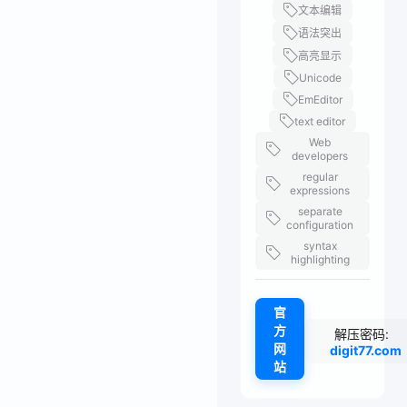
文本编辑
语法突出
高亮显示
Unicode
EmEditor
text editor
Web
developers
regular
expressions
separate
configuration
syntax
highlighting
官
方
解压密码:
网
digit77.com
站