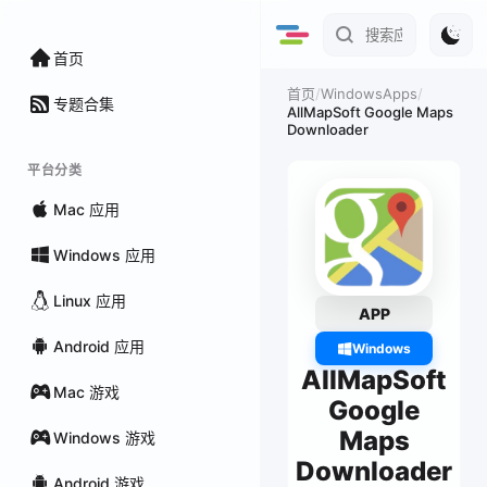
首页
/
WindowsApps
/
首页
专题合集
AllMapSoft Google Maps
Downloader
平台分类
Mac 应用
Windows 应用
Linux 应用
APP
Android 应用
Windows
AllMapSoft
Mac 游戏
Google
Maps
Windows 游戏
Downloader
Android 游戏