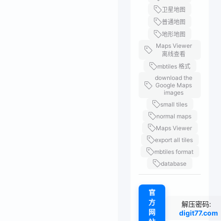
卫星地图
普通地图
地形地图
Maps Viewer
离线查看
mbtiles 格式
download the
Google Maps
images
small tiles
normal maps
Maps Viewer
export all tiles
mbtiles format
database
官
方
解压密码:
网
digit77.com