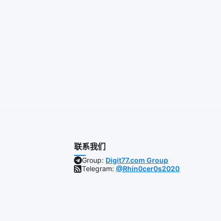
联系我们
Group:
Digit77.com Group
Telegram:
@Rhin0cer0s2020