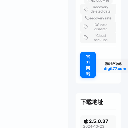
iCloud备份
Recovery
deleted data
recovery rate
iOS data
disaster
iCloud
backups
官
方
解压密码:
网
digit77.com
站
下载地址
2.5.0.37
2024-10-23