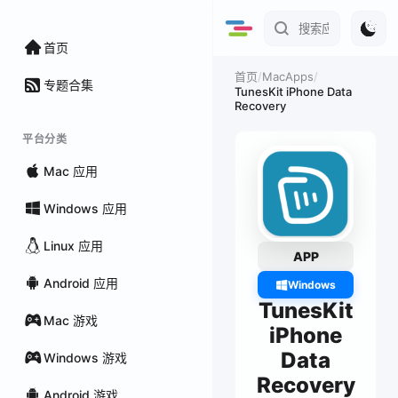
首页
/
MacApps
/
首页
专题合集
TunesKit iPhone Data
Recovery
平台分类
Mac 应用
Windows 应用
Linux 应用
APP
Android 应用
Windows
TunesKit
Mac 游戏
iPhone
Data
Windows 游戏
Recovery
Android 游戏