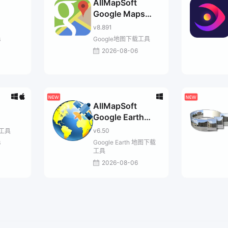
AllMapSoft
Google Maps
Downloader
v8.891
Google地图下载工具
6
2026-08-06
AllMapSoft
Google Earth
Images
v6.50
工具
Downloader
Google Earth 地图下载
6
工具
2026-08-06