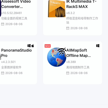
Aiseesoft Video
IK Multimedia T-
Converter
RackS MAX
Ultimate
v10.5.52.28461
v6.3.2
功能全面的视频工具
终极混音和母带制作工作
站
2026-08-06
2026-08-06
PanoramaStudio
AllMapSoft
Pro
Offline Map
Maker
v4.2.3.501
v8.389
全景图拼接软件
离线地图制作工具
2026-08-06
2026-08-06