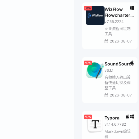
WizFlow
Flowcharter
Professional
v7.55.2224
专业流程图绘制
工具
2026-08-07
SoundSource
v6.1.1
音频输入输出设
备快速切换及调
整工具
2026-08-07
Typora
v1.14.6.7782
Markdown编辑
器