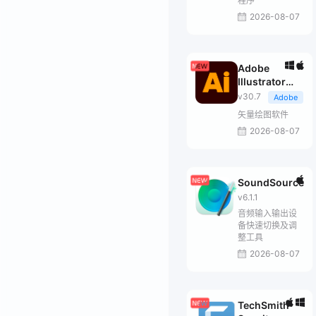
程序
2026-08-07
Adobe
Illustrator
2026
v30.7
Adobe
矢量绘图软件
2026-08-07
SoundSource
v6.1.1
音频输入输出设
备快速切换及调
整工具
2026-08-07
TechSmith