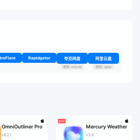
troFlare
Rapidgator
夸克网盘
阿里云盘
密码: mQvW
密码: npbd
OmniOutliner Pro
Mercury Weather
v6.2.1
v3.6