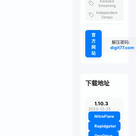
Karaoke
Streaming
Independent
Tempo
官
方
解压密码:
网
digit77.com
站
下载地址
1.10.3
2023-12-25
NitroFlare
Rapidgator
OneDrive