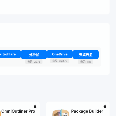
NitroFlare
OneDrive
分秒帧
天翼云盘
密码: digit77
密码: 2376
密码: j4ig
OmniOutliner Pro
Package Builder