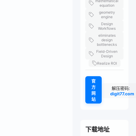
mathematical
equation
geometry
engine
Design
Workflows
eliminates
design
bottlenecks
Field-Driven
Design
Realize ROI
官
方
解压密码:
网
digit77.com
站
下载地址