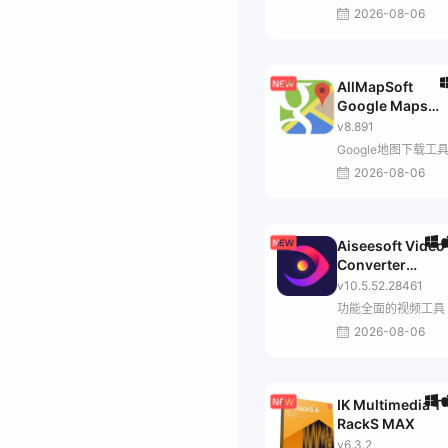
2026-08-06
AllMapSoft
Google Maps
Downloader
v8.891
Google地图下载工
2026-08-06
Aiseesoft Video
Converter
Ultimate
v10.5.52.28461
功能全面的视频工具
2026-08-06
IK Multimedia T-
RackS MAX
v6.3.2