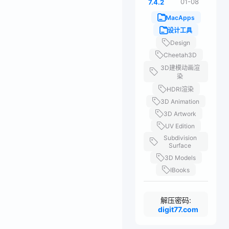
01-08
7.4.2
MacApps
设计工具
Design
Cheetah3D
3D建模动画渲
染
HDRI渲染
3D Animation
3D Artwork
UV Edition
Subdivision
Surface
3D Models
IBooks
解压密码:
digit77.com