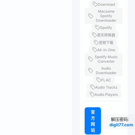
Download
Macsome
Spotify
Downloader
Spotify
音乐转换器
音频下载
All-in-One
Spotify Music
Converter
Audio
Downloader
FLAC
Audio Tracks
Audio Players
官
方
解压密码:
网
digit77.com
站