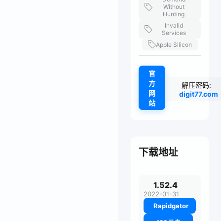
Without
Hunting
Invalid
Services
Apple Silicon
官
方
解压密码:
网
digit77.com
站
下载地址
1.52.4
2022-01-31
Rapidgator