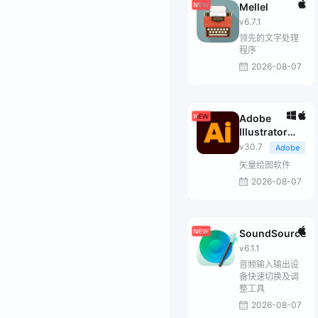
Mellel
v6.7.1
领先的文字处理
程序
2026-08-07
Adobe
Illustrator
2026
v30.7
Adobe
矢量绘图软件
2026-08-07
SoundSource
v6.1.1
音频输入输出设
备快速切换及调
整工具
2026-08-07