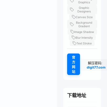
Graphics
Graphic
Designers
Canvas Size
Background
Gradient
Image Shadow
Blur Intensity
Text Stroke
官
方
解压密码:
网
digit77.com
站
下载地址