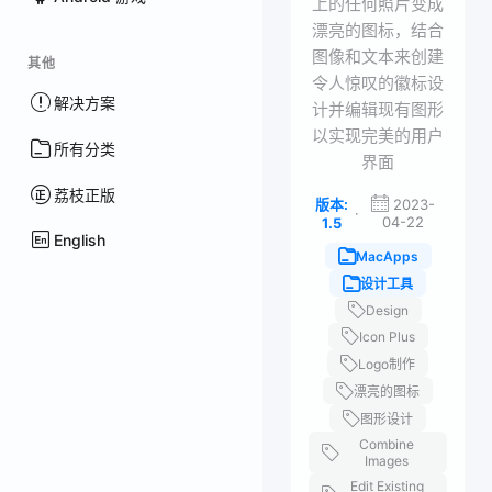
上的任何照片变成
漂亮的图标，结合
图像和文本来创建
其他
令人惊叹的徽标设
解决方案
计并编辑现有图形
以实现完美的用户
所有分类
界面
荔枝正版
版本:
2023-
·
04-22
1.5
English
MacApps
设计工具
Design
Icon Plus
Logo制作
漂亮的图标
图形设计
Combine
Images
Edit Existing