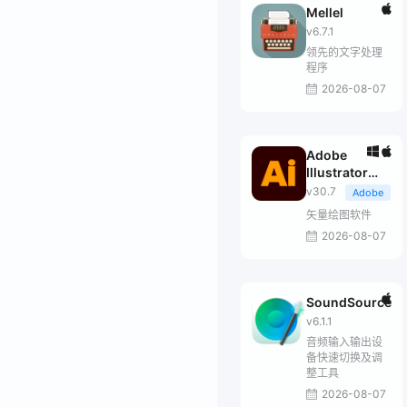
Mellel
v6.7.1
领先的文字处理
程序
2026-08-07
Adobe
Illustrator
2026
v30.7
Adobe
矢量绘图软件
2026-08-07
SoundSource
v6.1.1
音频输入输出设
备快速切换及调
整工具
2026-08-07