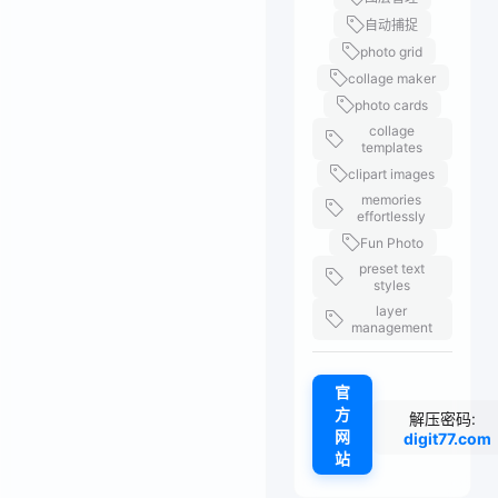
自动捕捉
photo grid
collage maker
photo cards
collage
templates
clipart images
memories
effortlessly
Fun Photo
preset text
styles
layer
management
官
方
解压密码:
网
digit77.com
站