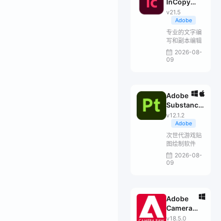
InCopy
2026
v21.5
Adobe
专业的文字编
写和副本编辑
2026-08-
09
Adobe
Substance
3D Painter
v12.1.2
Adobe
次世代游戏贴
图绘制软件
2026-08-
09
Adobe
Camera
Raw
v18.5.0