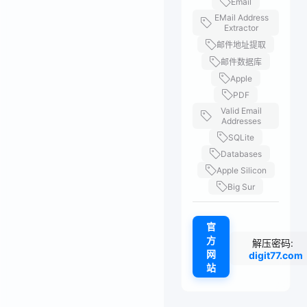
Email
EMail Address
Extractor
邮件地址提取
邮件数据库
Apple
PDF
Valid Email
Addresses
SQLite
Databases
Apple Silicon
Big Sur
官
方
解压密码:
网
digit77.com
站