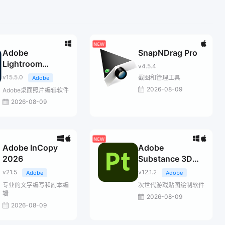
Adobe
SnapNDrag Pro
Lightroom
v4.5.4
Classic 2026
v15.5.0
截图和管理工具
Adobe
2026-08-09
Adobe桌面照片编辑软件
2026-08-09
Adobe InCopy
Adobe
2026
Substance 3D
Painter
v21.5
v12.1.2
Adobe
Adobe
专业的文字编写和副本编
次世代游戏贴图绘制软件
辑
2026-08-09
2026-08-09