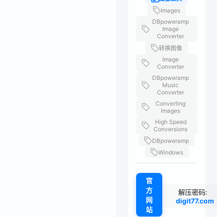
Images
DBpoweramp
Image
Converter
转换图像
Image
Converter
DBpoweramp
Music
Converter
Converting
Images
High Speed
Conversions
DBpoweramp
Windows
官
方
解压密码:
网
digit77.com
站