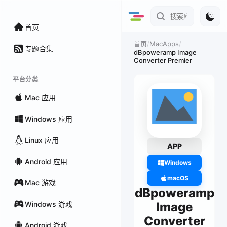
首页
/
MacApps
/
首页
专题合集
dBpoweramp Image
Converter Premier
平台分类
Mac 应用
Windows 应用
Linux 应用
APP
Android 应用
Windows
macOS
Mac 游戏
dBpoweramp
Windows 游戏
Image
Converter
Android 游戏