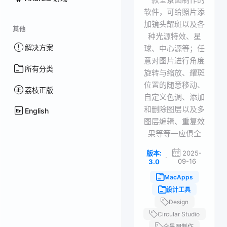
软件，可给照片添
加镜头耀斑以及各
其他
种光源特效、星
解决方案
球、中心源等；任
意对图片进行角度
所有分类
旋转与缩放、耀斑
位置的随意移动、
荔枝正版
自定义色调、添加
和删除图层以及多
English
图层编辑、重复效
果等等一应俱全
版本:
2025-
·
09-16
3.0
MacApps
设计工具
Design
Circular Studio
全景图制作