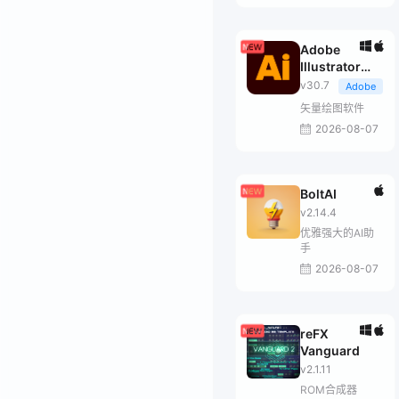
Adobe
Illustrator
2026
v30.7
Adobe
矢量绘图软件
2026-08-07
BoltAI
v2.14.4
优雅强大的AI助
手
2026-08-07
reFX
Vanguard
v2.1.11
ROM合成器