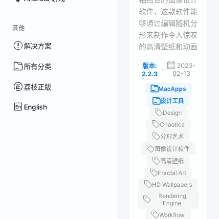
软件，这款软件能
够通过编辑随机分
其他
形来制作令人惊叹
解决方案
的高清壁纸和动画
版本:
2023-
所有分类
·
02-13
2.2.3
荔枝正版
MacApps
设计工具
English
Design
Chaotica
分形艺术
图像设计软件
高清壁纸
Fractal Art
HD Wallpapers
Rendering
Engine
Workflow