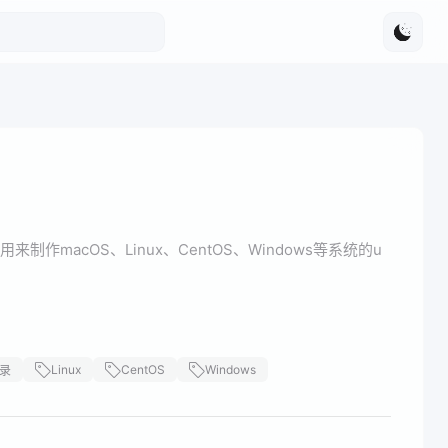
来制作macOS、Linux、CentOS、Windows等系统的u
Linux
CentOS
Windows
录