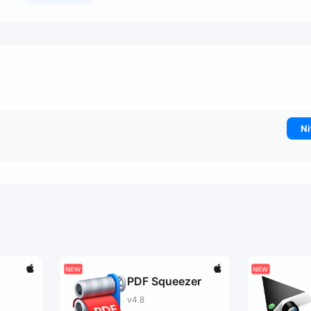
Ni
PDF Squeezer
v4.8