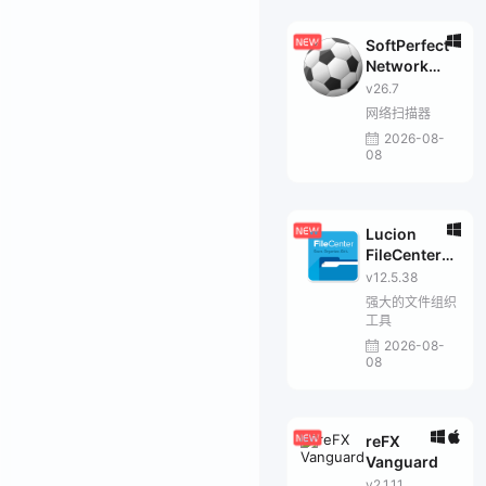
SoftPerfect
Network
Scanner
v26.7
网络扫描器
2026-08-
08
Lucion
FileCenter
Suite
v12.5.38
强大的文件组织
工具
2026-08-
08
reFX
Vanguard
v2.1.11