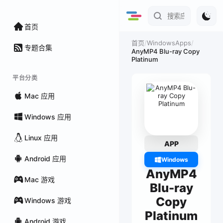
首页
/
WindowsApps
/
首页
专题合集
AnyMP4 Blu-ray Copy
Platinum
平台分类
Mac 应用
Windows 应用
Linux 应用
APP
Android 应用
Windows
AnyMP4
Mac 游戏
Blu-ray
Copy
Windows 游戏
Platinum
Android 游戏