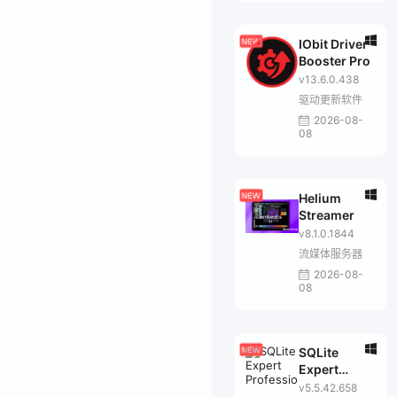
IObit Driver
Booster Pro
v13.6.0.438
驱动更新软件
2026-08-
08
Helium
Streamer
v8.1.0.1844
流媒体服务器
2026-08-
08
SQLite
Expert
Professional
v5.5.42.658