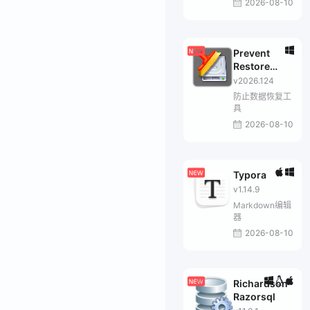
2026-08-10
Prevent
Restore
Professional
v2026.124
防止数据恢复工
具
2026-08-10
Typora
v1.14.9
Markdown编辑
器
2026-08-10
Richardson
Razorsql