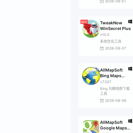
2026-08-07
TweakNow
WinSecret Plus
v10.0
系统优化工具
2026-08-07
AllMapSoft
Bing Maps
Downloader
v7.537
Bing 鸟瞰地图下载
工具
2026-08-06
AllMapSoft
Google Maps