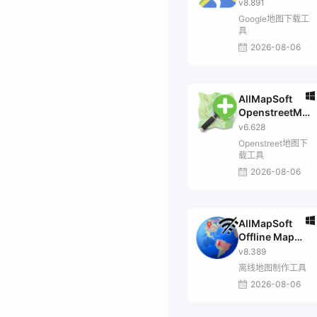
Downloader
v8.891
Google地图下载工
具
2026-08-06
AllMapSoft
OpenstreetMap
Downloader
v6.628
Openstreet地图下
载工具
2026-08-06
AllMapSoft
Offline Map
Maker
v8.389
离线地图制作工具
2026-08-06