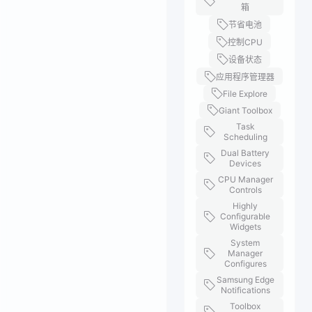
箱
节省电池
控制CPU
设备状态
应用程序管理器
File Explore
Giant Toolbox
Task
Scheduling
Dual Battery
Devices
CPU Manager
Controls
Highly
Configurable
Widgets
System
Manager
Configures
Samsung Edge
Notifications
Toolbox